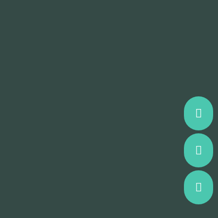


