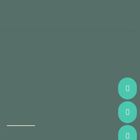


R
